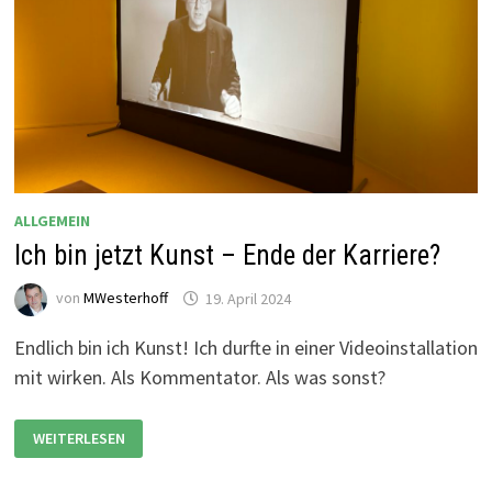
ALLGEMEIN
Ich bin jetzt Kunst – Ende der Karriere?
von
MWesterhoff
19. April 2024
Endlich bin ich Kunst! Ich durfte in einer Videoinstallation
mit wirken. Als Kommentator. Als was sonst?
ICH
WEITERLESEN
BIN
JETZT
KUNST
–