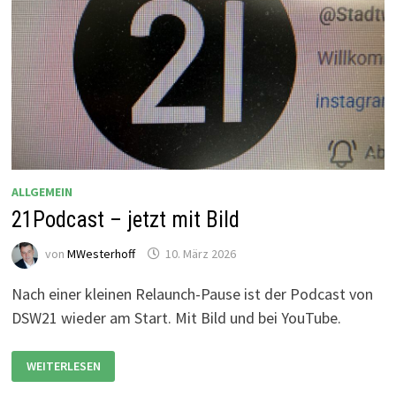
ALLGEMEIN
21Podcast – jetzt mit Bild
von
MWesterhoff
10. März 2026
Nach einer kleinen Relaunch-Pause ist der Podcast von
DSW21 wieder am Start. Mit Bild und bei YouTube.
21PODCAST
WEITERLESEN
–
JETZT
MIT