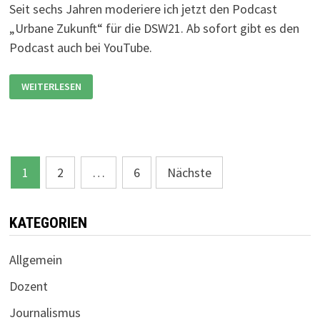
Seit sechs Jahren moderiere ich jetzt den Podcast
„Urbane Zukunft“ für die DSW21. Ab sofort gibt es den
Podcast auch bei YouTube.
PODCAST
WEITERLESEN
„URBANE
ZUKUNFT“
JETZT
AUCH
BEI
YOUTUBE
Seitennummerierung
1
2
…
6
Nächste
der
Beiträge
KATEGORIEN
Allgemein
Dozent
Journalismus