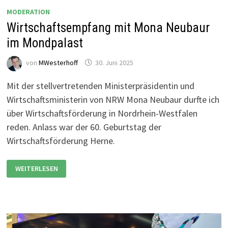
MODERATION
Wirtschaftsempfang mit Mona Neubaur
im Mondpalast
von
MWesterhoff
30. Juni 2025
Mit der stellvertretenden Ministerpräsidentin und
Wirtschaftsministerin von NRW Mona Neubaur durfte ich
über Wirtschaftsförderung in Nordrhein-Westfalen
reden. Anlass war der 60. Geburtstag der
Wirtschaftsförderung Herne.
WIRTSCHAFTSEMPFANG
WEITERLESEN
MIT
MONA
NEUBAUR
IM
MONDPALAST