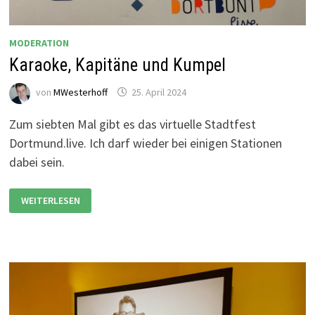
MODERATION
Karaoke, Kapitäne und Kumpel
von
MWesterhoff
25. April 2024
Zum siebten Mal gibt es das virtuelle Stadtfest
Dortmund.live. Ich darf wieder bei einigen Stationen
dabei sein.
KARAOKE,
WEITERLESEN
KAPITÄNE
UND
KUMPEL