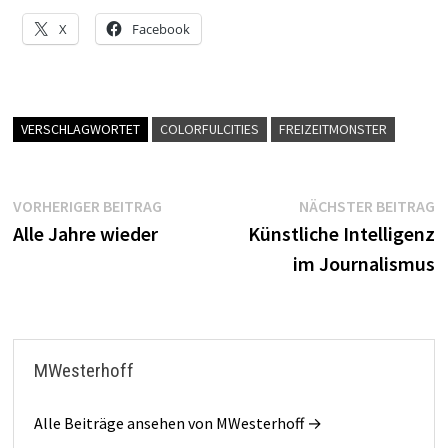
X
Facebook
VERSCHLAGWORTET
COLORFULCITIES
FREIZEITMONSTER
Beitragsnavigation
Vorheriger
N
VORHERIGER BEITRAG
NÄCHSTER BEITRAG
Beitrag:
B
Alle Jahre wieder
Künstliche Intelligenz
im Journalismus
MWesterhoff
Alle Beiträge ansehen von MWesterhoff →