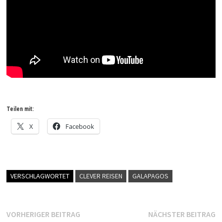
Teilen mit:
X
Facebook
VERSCHLAGWORTET
CLEVER REISEN
GALAPAGOS
Beitragsnavigation
Vorheriger
N
VORHERIGER BEITRAG
NÄCHSTER BEITRAG