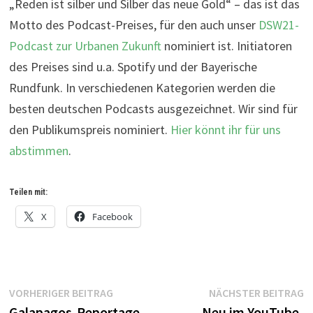
„Reden ist silber und Silber das neue Gold“ – das ist das
Motto des Podcast-Preises, für den auch unser
DSW21-
Podcast zur Urbanen Zukunft
nominiert ist. Initiatoren
des Preises sind u.a. Spotify und der Bayerische
Rundfunk. In verschiedenen Kategorien werden die
besten deutschen Podcasts ausgezeichnet. Wir sind für
den Publikumspreis nominiert.
Hier könnt ihr für uns
abstimmen
.
Teilen mit:
X
Facebook
Beitragsnavigation
Vorheriger
N
VORHERIGER BEITRAG
NÄCHSTER BEITRAG
Beitrag:
B
Galapagos-Reportage
Neu im YouTube-