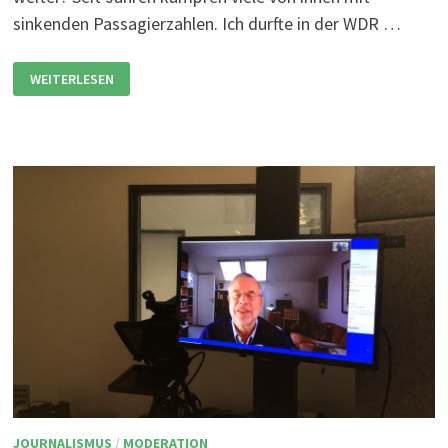
sinkenden Passagierzahlen. Ich durfte in der WDR …
GAST
WEITERLESEN
IN
DER
WDR
LOKALZEIT
DUISBURG
JOURNALISMUS
/
MODERATION