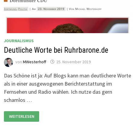
JOURNALISMUS
Deutliche Worte bei Ruhrbarone.de
von
MWesterhoff
25. November 2019
Das Schöne ist ja: Auf Blogs kann man deutlichere Worte
als in einer ausgewogenen Berichterstattung im
Fernsehen und Radio wählen. Ich nutze das gern
schamlos …
DEUTLICHE
WEITERLESEN
WORTE
BEI
RUHRBARONE.DE