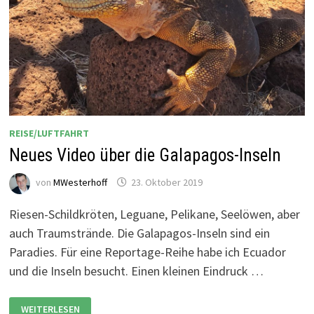
REISE/LUFTFAHRT
Neues Video über die Galapagos-Inseln
von
MWesterhoff
23. Oktober 2019
Riesen-Schildkröten, Leguane, Pelikane, Seelöwen, aber
auch Traumstrände. Die Galapagos-Inseln sind ein
Paradies. Für eine Reportage-Reihe habe ich Ecuador
und die Inseln besucht. Einen kleinen Eindruck …
NEUES
WEITERLESEN
VIDEO