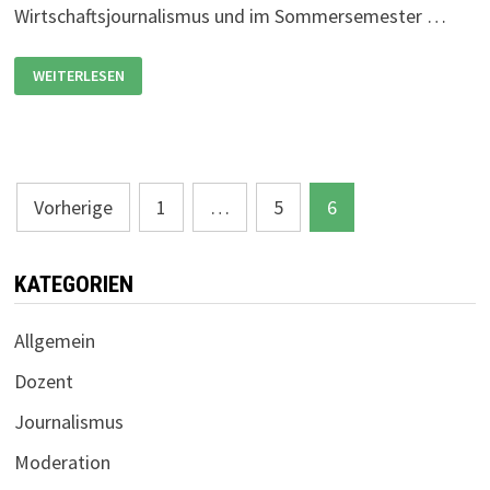
Wirtschaftsjournalismus und im Sommersemester …
START
WEITERLESEN
SEMESTER
WAM
MEDIENAKADEMIE
Seitennummerierung
Vorherige
1
…
5
6
der
Beiträge
KATEGORIEN
Allgemein
Dozent
Journalismus
Moderation