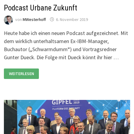
Podcast Urbane Zukunft
von
MWesterhoff
6. November 2019
Heute habe ich einen neuen Podcast aufgezeichnet. Mit
dem wirklich unterhaltsamen Ex-IBM-Manager,
Buchautor („Schwarmdumm“) und Vortragsredner
Gunter Dueck. Die Folge mit Dueck könnt ihr hier …
PODCAST
WEITERLESEN
URBANE
ZUKUNFT