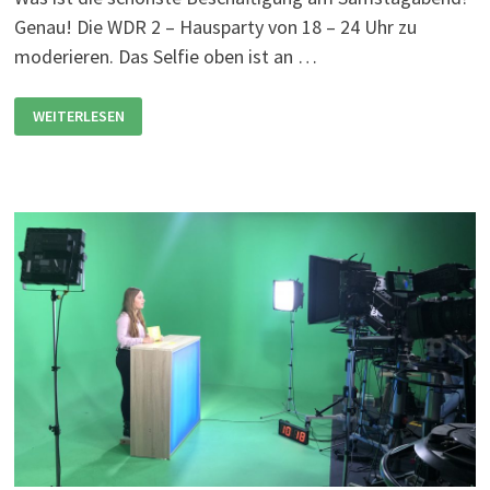
Genau! Die WDR 2 – Hausparty von 18 – 24 Uhr zu
moderieren. Das Selfie oben ist an …
GRÜSSE A
WEITERLESEN
US D
EM W
DR 2
–
S
TUDIO