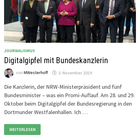
JOURNALISMUS
Digitalgipfel mit Bundeskanzlerin
von
MWesterhoff
3. November 2019
Die Kanzlerin, der NRW-Ministerpräsident und fünf
Bundesminister – was ein Promi-Auflauf. Am 28. und 29.
Oktober beim Digitalgipfel der Bundesregierung in den
Dortmunder Westfalenhallen. Ich …
DIGITALGIPFEL
WEITERLESEN
MIT
BUNDESKANZLERIN