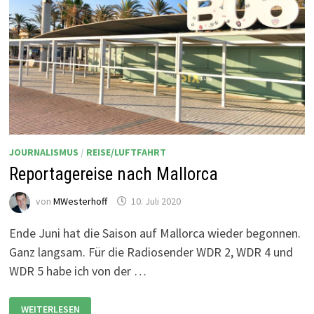
JOURNALISMUS
/
REISE/LUFTFAHRT
Reportagereise nach Mallorca
von
MWesterhoff
10. Juli 2020
Ende Juni hat die Saison auf Mallorca wieder begonnen.
Ganz langsam. Für die Radiosender WDR 2, WDR 4 und
WDR 5 habe ich von der …
REPORTAGEREISE
WEITERLESEN
NACH